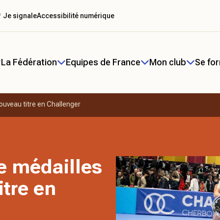
 Je signale
Accessibilité numérique
La Fédération
Equipes de France
Mon club
Se fo
ouveau titre en Challenger
e médailles
itre en