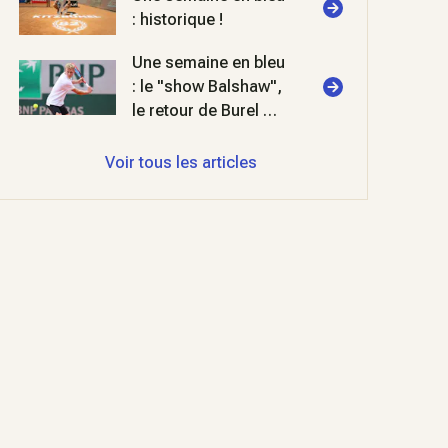
: historique !
Une semaine en bleu
: le "show Balshaw",
le retour de Burel et
deux titres FIP en
padel
Voir tous les articles