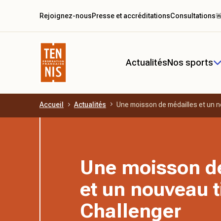
Rejoignez-nous
Presse et accréditations
Consultations

Actualités
Nos sports
Accueil
Actualités
Une moisson de médailles et un n
Aller au contenu principal
Une moisson d
et un nouveau t
Challenger