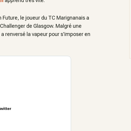
kh
apprend très vite.
n Future, le joueur du TC Marignanais a
u Challenger de Glasgow. Malgré une
s a renversé la vapeur pour s'imposer en
witter