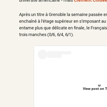
université américaine - mais
Clément Chide
Après un titre à Grenoble la semaine passée e
enchaîné à l'étage supérieur en s'imposant a
entame plus que délicate en finale, le Françai
trois manches (0/6, 6/4, 6/1).
View post on T