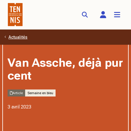
Actualités
Aller au contenu principal
Van Assche, déjà pur
cent
Article
Semaine en bleu
3 avril 2023