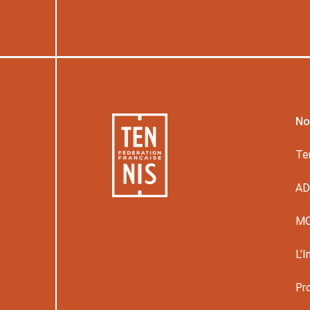
No
Te
A
M
L’I
Pr