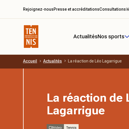
Rejoignez-nous
Presse et accréditations
Consultations

Actualités
Nos sports
Accueil
Actualités
La réaction de Léo Lagarrigue
Aller au contenu principal
La réaction de 
Lagarrigue
Video
Tennis