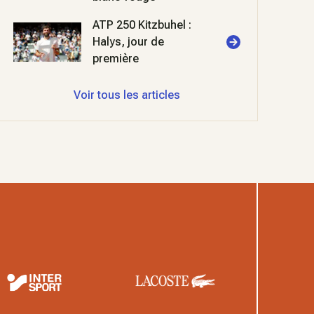
ATP 250 Kitzbuhel :
Halys, jour de
première
Voir tous les articles