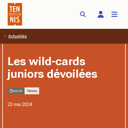
Actualités
Aller au contenu principal
Les wild-cards
juniors dévoilées
Article
Tennis
22 mai 2024