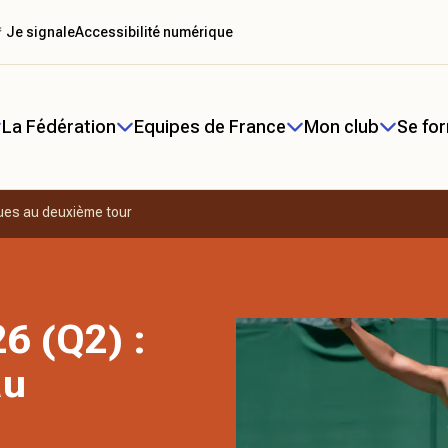
 Je signale
Accessibilité numérique
La Fédération
Equipes de France
Mon club
Se fo
ues au deuxième tour
6 (Q2) :
au