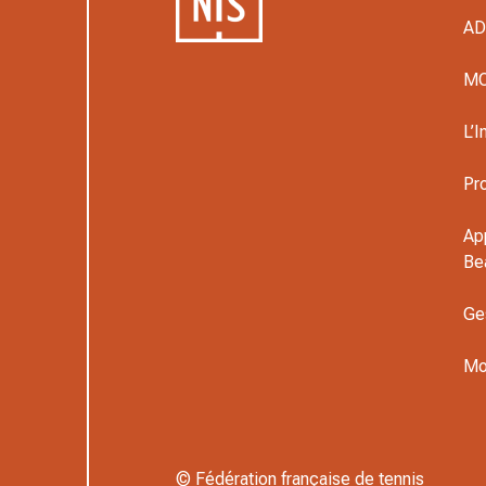
A
M
L’I
Pr
Ap
Be
Ge
Mo
© Fédération française de tennis