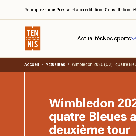
Rejoignez-nous
Presse et accréditations
Consultations

Actualités
Nos sports
Accueil
Actualités
Wimbledon 2026 (Q2) : quatre Ble
Aller au contenu principal
Wimbledon 202
quatre Bleues 
deuxième tour