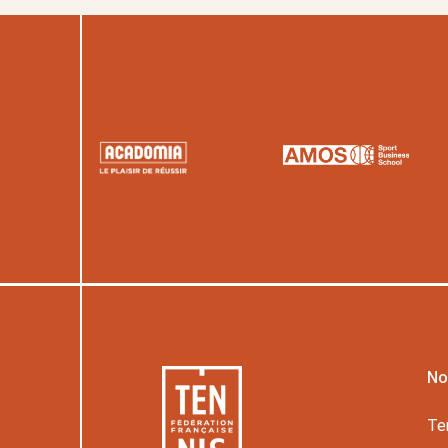
No
Te