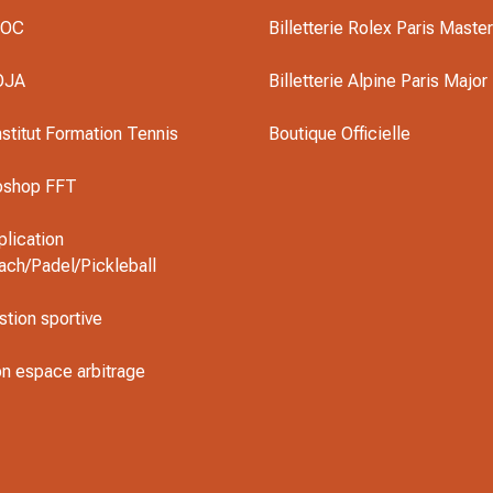
DOC
Billetterie Rolex Paris Maste
OJA
Billetterie Alpine Paris Major
nstitut Formation Tennis
Boutique Officielle
oshop FFT
plication
ach/Padel/Pickleball
stion sportive
n espace arbitrage