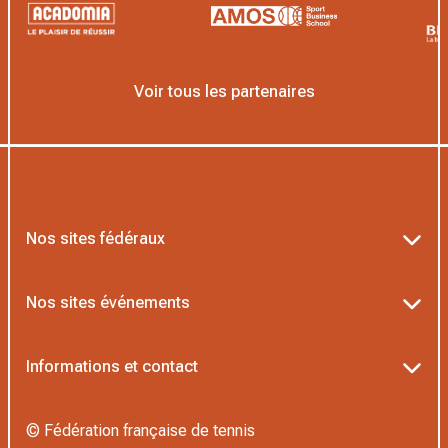
Voir tous les partenaires
Nos sites fédéraux
Ten’Up
Nos sites événements
ADOC
Billetterie Roland-Garros
Informations et contact
MOJA
Billetterie Rolex Paris Masters
Textes officiels FFT
L’Institut Formation Tennis
© Fédération française de tennis
Billetterie Alpine Paris Major