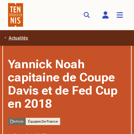
Actualités
Aller au contenu principal
Yannick Noah
capitaine de Coupe
Davis et de Fed Cup
en 2018
Article
Équipes De France