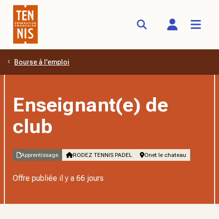
Bourse à l'emploi
Aller au contenu principal
Enseignant(e) de
club
Apprentissage
RODEZ TENNIS PADEL
Onet le chateau
Offre publiée
il y a 66 jours