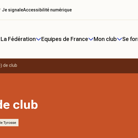
 Je signale
Accessibilité numérique
La Fédération
Equipes de France
Mon club
Se fo
) de club
de club
de Tyrosse