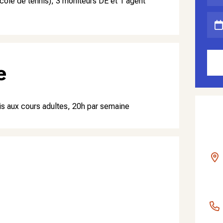
cole de tennis), 3 moniteurs DE et 1 agent
e
nis aux cours adultes, 20h par semaine