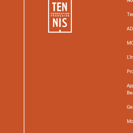
No
Te
A
M
L’I
Pr
Ap
Be
Ge
Mo