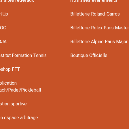
s sites fédéraux
Nos sites événements
n’Up
Billetterie Roland-Garros
DOC
Billetterie Rolex Paris Maste
OJA
Billetterie Alpine Paris Major
nstitut Formation Tennis
Boutique Officielle
oshop FFT
plication
ach/Padel/Pickleball
stion sportive
n espace arbitrage