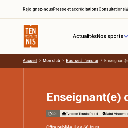
Rejoignez-nous
Presse et accréditations
Consultations

Actualités
Nos sports
Accueil
Mon club
Bourse à l'emploi
Enseignant(e
Aller au contenu principal
Enseignant(e) 
CDII
Tyrosse Tennis Padel
Saint Vincent 
Offre publiée
il y a 66 jours