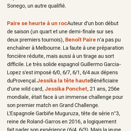
Sonego, un autre qualifié.
Paire se heurte à un roc
Auteur d'un bon début
de saison (un quart et une demi-finale sur ses
deux premiers tournois),
Benoît Paire
n'a pas pu
enchaîner à Melbourne. La faute à une préparation
foncière réduite, mais aussi à un tirage au sort
difficile. Le très solide espagnol Guillermo Garcia-
Lopez s'est imposé 6/0, 6/7, 6/1, 6/4 aux dépens
duProvençal.
Jessika la tête haute
Bénéficiaire
d'une wild card,
Jessika Ponchet
, 21 ans, 256e
mondiale, était face à un immense challenge pour
son premier match en Grand Challenge.
L'Espagnole Garbiñe Muguruza, tête de série n°3,
reine de Roland-Garros en 2016, a logiquement
fait parler son expérience (6/4, 6/3). Mais la jeune