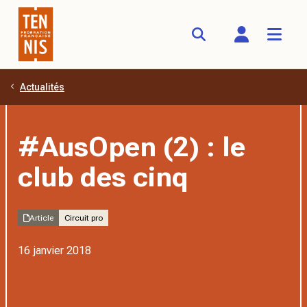
Actualités
Aller au contenu principal
#AusOpen (2) : le
club des cinq
Article
Circuit pro
16 janvier 2018