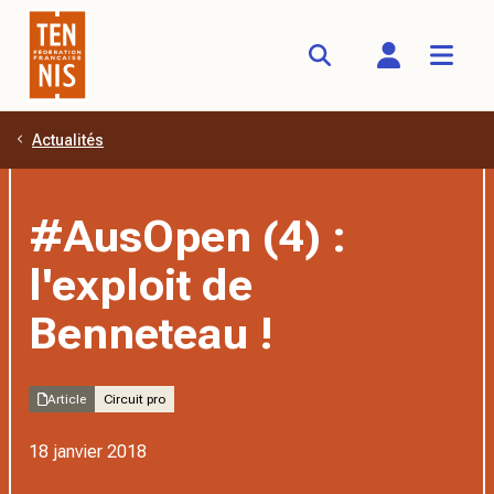
Actualités
Aller au contenu principal
#AusOpen (4) :
l'exploit de
Benneteau !
Article
Circuit pro
18 janvier 2018