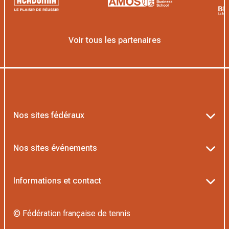
Voir tous les partenaires
Nos sites fédéraux
Ten’Up
Nos sites événements
ADOC
Billetterie Roland-Garros
Informations et contact
MOJA
Billetterie Rolex Paris Masters
Textes officiels FFT
L’Institut Formation Tennis
© Fédération française de tennis
Billetterie Alpine Paris Major