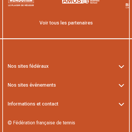
Voir tous les partenaires
Nos sites fédéraux
Ten’Up
Nos sites événements
ADOC
Billetterie Roland-Garros
Informations et contact
MOJA
Billetterie Rolex Paris Masters
Textes officiels FFT
L’Institut Formation Tennis
© Fédération française de tennis
Billetterie Alpine Paris Major