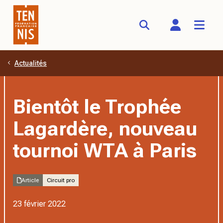
Actualités
Aller au contenu principal
Bientôt le Trophée
Lagardère, nouveau
tournoi WTA à Paris
Article
Circuit pro
23 février 2022