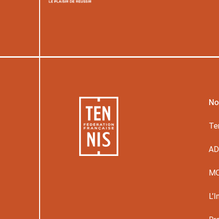
No
Te
A
M
L’I