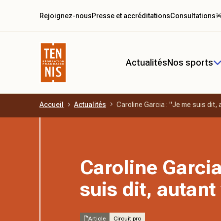
Rejoignez-nous
Presse et accréditations
Consultations

Actualités
Nos sports
Accueil
Actualités
Caroline Garcia : "Je me suis dit, a
Aller au contenu principal
Caroline Garcia
suis dit, autant 
Article
Circuit pro