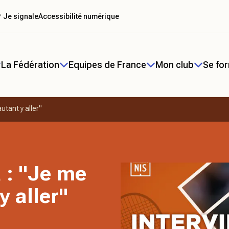
 Je signale
Accessibilité numérique
La Fédération
Equipes de France
Mon club
Se fo
utant y aller"
 : "Je me
y aller"