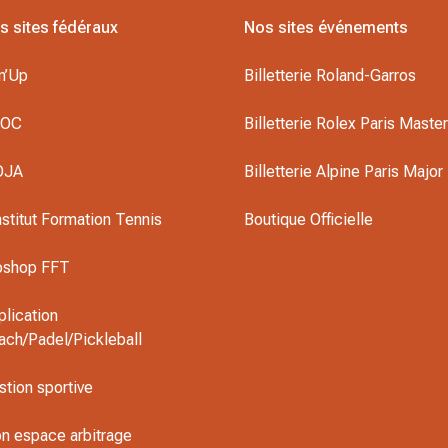
s sites fédéraux
Nos sites événements
n’Up
Billetterie Roland-Garros
DOC
Billetterie Rolex Paris Maste
OJA
Billetterie Alpine Paris Major
nstitut Formation Tennis
Boutique Officielle
oshop FFT
plication
ach/Padel/Pickleball
stion sportive
n espace arbitrage