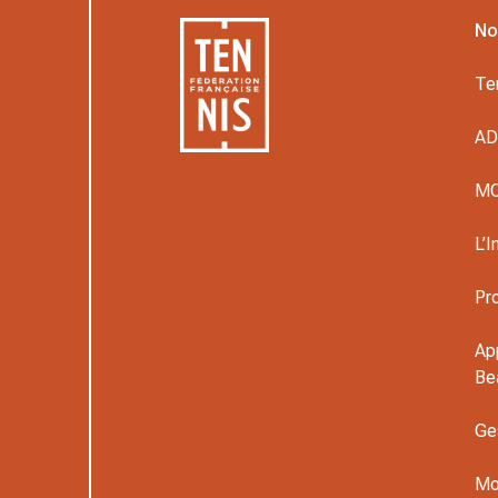
No
Te
A
M
L’I
Pr
Ap
Be
Ge
Mo