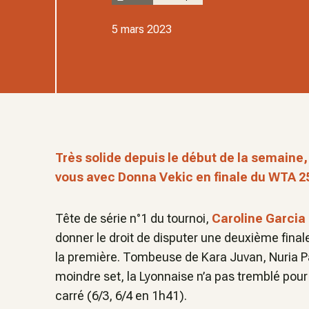
5 mars 2023
Très solide depuis le début de la semaine
vous avec Donna Vekic en finale du WTA 2
Tête de série n°1 du tournoi,
Caroline Garcia
donner le droit de disputer une deuxième finale
la première. Tombeuse de Kara Juvan, Nuria Pa
moindre set, la Lyonnaise n’a pas tremblé pour 
carré (6/3, 6/4 en 1h41).