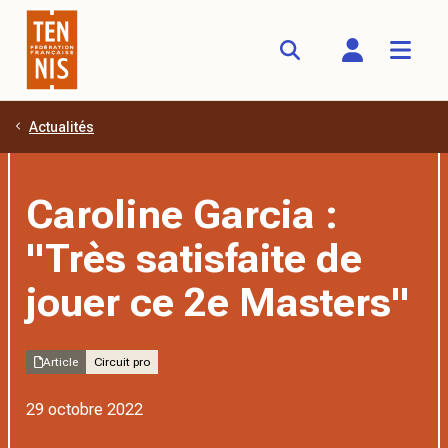
Actualités
Aller au contenu principal
Caroline Garcia :
"Très satisfaite de
jouer ce 2e Masters"
Article
Circuit pro
29 octobre 2022