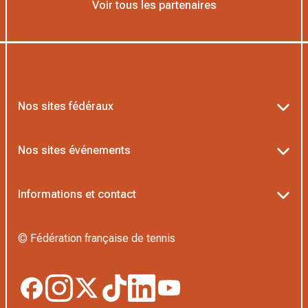
Voir tous les partenaires
Nos sites fédéraux
Ten’Up
Nos sites événements
ADOC
Billetterie Roland-Garros
Informations et contact
MOJA
Billetterie Rolex Paris Masters
Textes officiels FFT
L’Institut Formation Tennis
© Fédération française de tennis
Billetterie Alpine Paris Major
Politique de confidentialité
Proshop FFT
Boutique Officielle
Politique des cookies
Application Beach/Padel/Pickleball