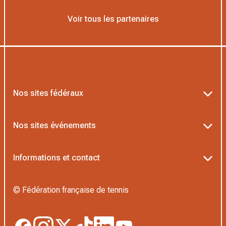
Voir tous les partenaires
Nos sites fédéraux
Ten’Up
Nos sites événements
ADOC
Billetterie Roland-Garros
Informations et contact
MOJA
Billetterie Rolex Paris Masters
Textes officiels FFT
L’Institut Formation Tennis
© Fédération française de tennis
Billetterie Alpine Paris Major
Politique de confidentialité
Proshop FFT
Boutique Officielle