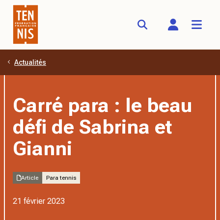
Actualités
Aller au contenu principal
Carré para : le beau
défi de Sabrina et
Gianni
Article
Para tennis
21 février 2023