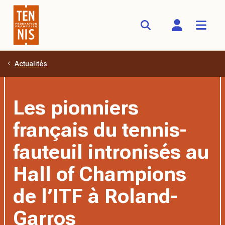
Actualités
Aller au contenu principal
Les pionniers
français du tennis-
fauteuil intronisés au
Hall of Champions
de l’ITF à Roland-
Garros