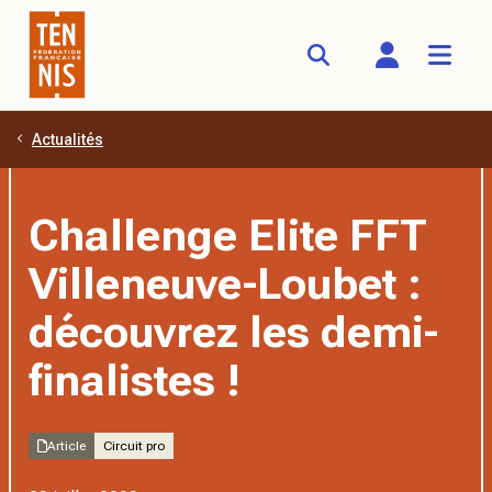
Actualités
Aller au contenu principal
Challenge Elite FFT
Villeneuve-Loubet :
découvrez les demi-
finalistes !
Article
Circuit pro