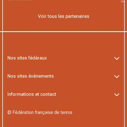
Voir tous les partenaires
Nos sites fédéraux
Ten’Up
Nos sites événements
ADOC
Billetterie Roland-Garros
Informations et contact
MOJA
Billetterie Rolex Paris Masters
Textes officiels FFT
L’Institut Formation Tennis
© Fédération française de tennis
Billetterie Alpine Paris Major
Politique de confidentialité
Proshop FFT