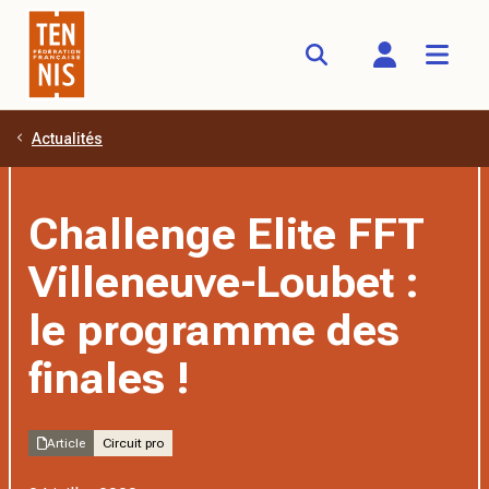
Actualités
Aller au contenu principal
Challenge Elite FFT
Villeneuve-Loubet :
le programme des
finales !
Article
Circuit pro