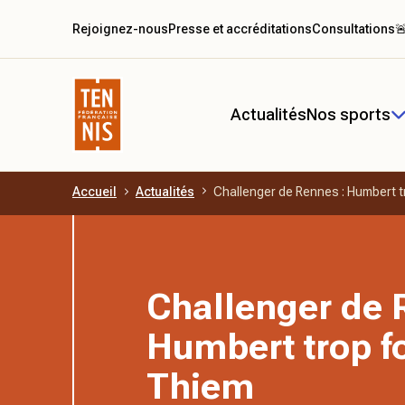
Rejoignez-nous
Presse et accréditations
Consultations

Actualités
Nos sports
Accueil
Actualités
Challenger de Rennes : Humbert t
Aller au contenu principal
Challenger de 
Humbert trop fo
Thiem