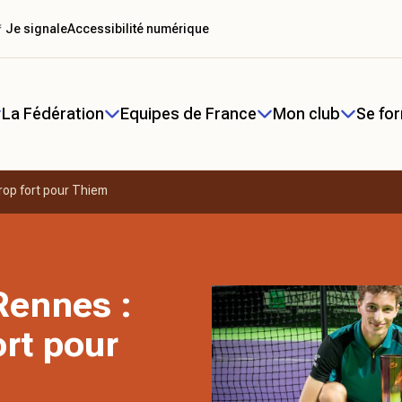
 Je signale
Accessibilité numérique
La Fédération
Equipes de France
Mon club
Se fo
rop fort pour Thiem
Rennes :
rt pour