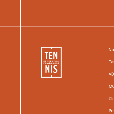
No
Te
A
M
L’I
Pr