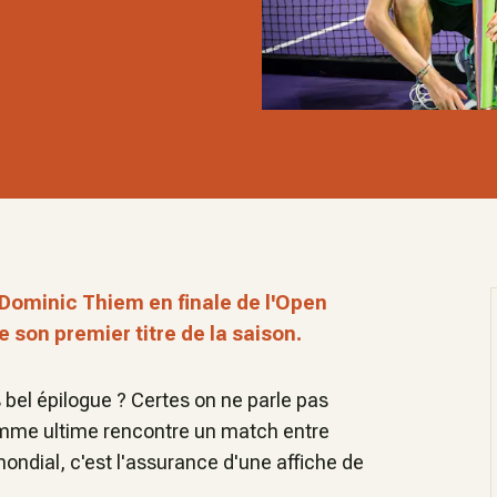
 Dominic Thiem en finale de l'Open
e son premier titre de la saison.
 bel épilogue ? Certes on ne parle pas
omme ultime rencontre un match entre
ndial, c'est l'assurance d'une affiche de