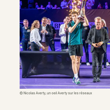
©
Nicolas Averty, un oeil Averty sur les réseaux