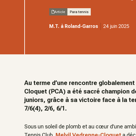
Article
Para tennis
M.T. à Roland-Garros
24 juin 2025
Au terme d’une rencontre globalement 
Cloquet (PCA) a été sacré champion de
juniors, grâce à sa victoire face à la t
7/6(4), 2/6, 6/1.
Sous un soleil de plomb et au cœur d’une amb
Tennis Club,
Melvil Vedrenne-Cloquet
a décr