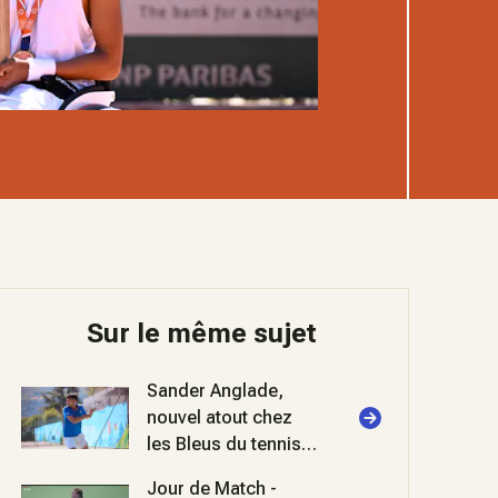
Sur le même sujet
Sander Anglade,
nouvel atout chez
les Bleus du tennis
sourds et
Jour de Match -
malentendants