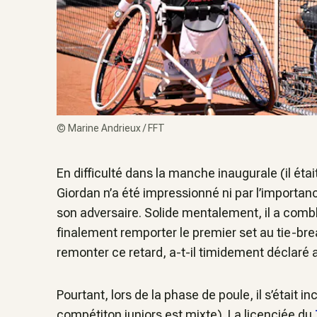
©
Marine Andrieux / FFT
En difficulté dans la manche inaugurale (il éta
Giordan n’a été impressionné ni par l’importan
son adversaire. Solide mentalement, il a comb
finalement remporter le premier set au tie-brea
remonter ce retard
, a-t-il timidement déclaré 
Pourtant, lors de la phase de poule, il s’était i
compétiton juniors est mixte). La licenciée du