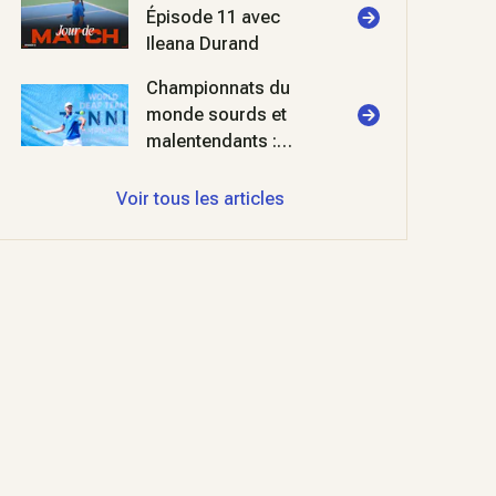
Épisode 11 avec
Ileana Durand
Championnats du
monde sourds et
malentendants :
double ration de
finale pour les Bleus
Voir tous les articles
!