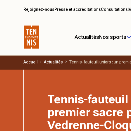
Rejoignez-nous
Presse et accréditations
Consultations

Actualités
Nos sports
Accueil
Actualités
Tennis-fauteuil juniors : un prem
Aller au contenu principal
Tennis-fauteuil 
premier sacre 
Vedrenne-Cloq