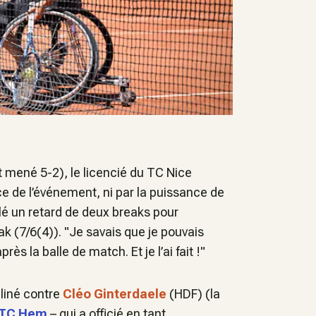
it mené 5-2), le licencié du TC Nice
ce de l’événement, ni par la puissance de
lé un retard de deux breaks pour
k (7/6(4)). "
Je savais que je pouvais
après la balle de match.
Et je l’ai fait !
"
ncliné contre
Cléo Ginterdaele
(HDF) (la
TC Hem
– qui a officié en tant