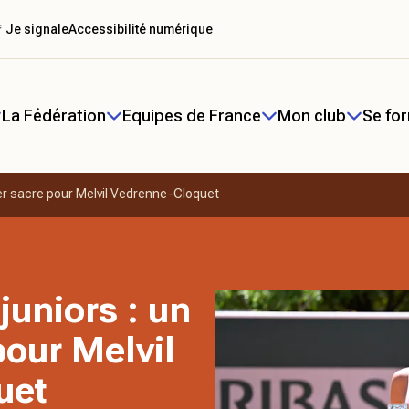
 Je signale
Accessibilité numérique
La Fédération
Equipes de France
Mon club
Se fo
ier sacre pour Melvil Vedrenne-Cloquet
juniors : un
pour Melvil
uet