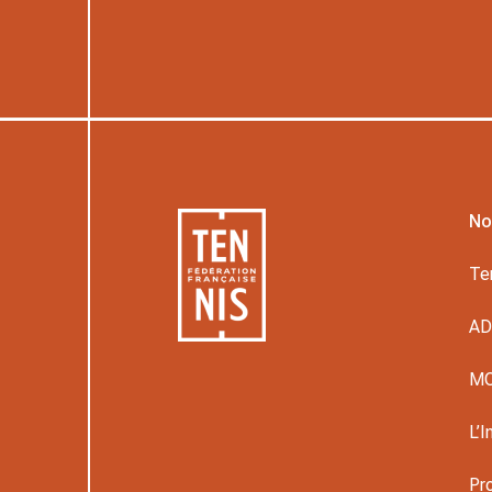
No
Te
A
M
L’I
Pr