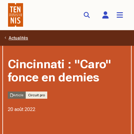
Actualités
Aller au contenu principal
Cincinnati : "Caro"
fonce en demies
Article
Circuit pro
20 août 2022