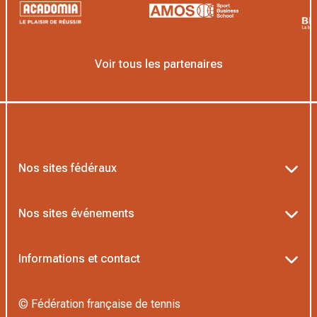
Voir tous les partenaires
Nos sites fédéraux
Ten’Up
Nos sites événements
ADOC
Billetterie Roland-Garros
Informations et contact
MOJA
Billetterie Rolex Paris Masters
Textes officiels FFT
L’Institut Formation Tennis
© Fédération française de tennis
Billetterie Alpine Paris Major