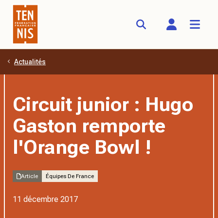
Actualités
Aller au contenu principal
Circuit junior : Hugo
Gaston remporte
l'Orange Bowl !
Article
Équipes De France
11 décembre 2017