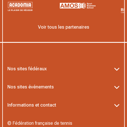
Voir tous les partenaires
Nos sites fédéraux
Ten’Up
Nos sites événements
ADOC
Billetterie Roland-Garros
Informations et contact
MOJA
Billetterie Rolex Paris Masters
Textes officiels FFT
L’Institut Formation Tennis
© Fédération française de tennis