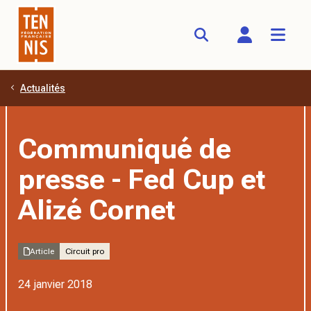
Actualités
Aller au contenu principal
Communiqué de
presse - Fed Cup et
Alizé Cornet
Article
Circuit pro
24 janvier 2018