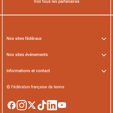
Voir tous les partenaires
Nos sites fédéraux
Ten’Up
Nos sites événements
ADOC
Billetterie Roland-Garros
Informations et contact
MOJA
Billetterie Rolex Paris Masters
Textes officiels FFT
L’Institut Formation Tennis
© Fédération française de tennis
Billetterie Alpine Paris Major
Politique de confidentialité
Proshop FFT
Boutique Officielle
Politique des cookies
Application Beach/Padel/Pickleball