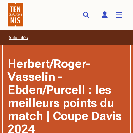
Actualités
Aller au contenu principal
Herbert/Roger-
Vasselin -
Ebden/Purcell : les
meilleurs points du
match | Coupe Davis
2024