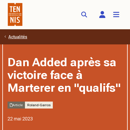
Actualités
Aller au contenu principal
Dan Added après sa
victoire face à
Marterer en "qualifs"
Article
Roland-Garros
22 mai 2023