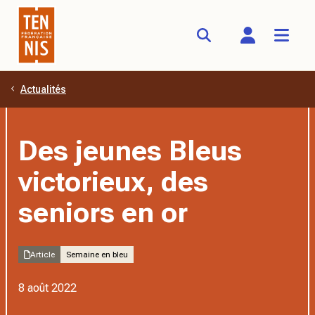
Actualités
Aller au contenu principal
Des jeunes Bleus
victorieux, des
seniors en or
Article
Semaine en bleu
8 août 2022