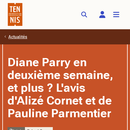
Actualités
Aller au contenu principal
Diane Parry en
deuxième semaine,
et plus ? L'avis
d'Alizé Cornet et de
Pauline Parmentier