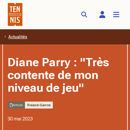
Actualités
Aller au contenu principal
Diane Parry : "Très
contente de mon
niveau de jeu"
Article
Roland-Garros
30 mai 2023