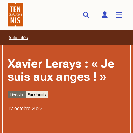
Actualités
Aller au contenu principal
Xavier Lerays : « Je
suis aux anges ! »
Article
Para tennis
12 octobre 2023