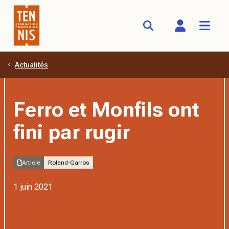
Actualités
Aller au contenu principal
Ferro et Monfils ont
fini par rugir
Article
Roland-Garros
1 juin 2021