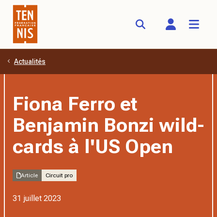
Actualités
Aller au contenu principal
Fiona Ferro et
Benjamin Bonzi wild-
cards à l'US Open
Article
Circuit pro
31 juillet 2023