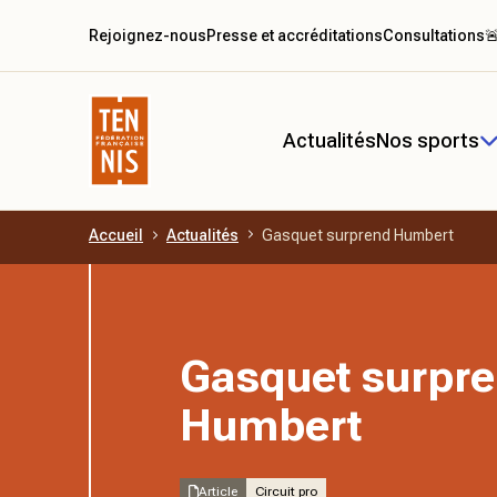
Rejoignez-nous
Presse et accréditations
Consultations

Actualités
Nos sports
Accueil
Actualités
Gasquet surprend Humbert
Aller au contenu principal
Gasquet surpr
Humbert
Article
Circuit pro