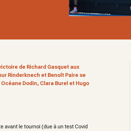
 victoire de Richard Gasquet aux
ur Rinderknech et Benoît Paire se
, Océane Dodin, Clara Burel et Hugo
 avant le tournoi (due à un test Covid