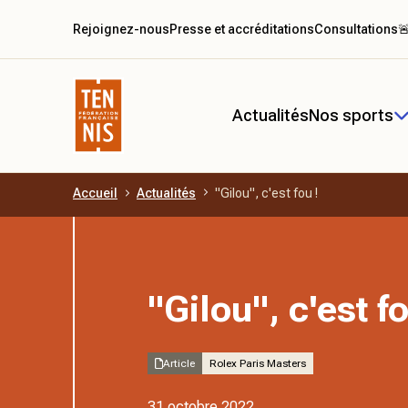
Rejoignez-nous
Presse et accréditations
Consultations

Actualités
Nos sports
Accueil
Actualités
"Gilou", c'est fou !
Aller au contenu principal
"Gilou", c'est fo
Article
Rolex Paris Masters
31 octobre 2022