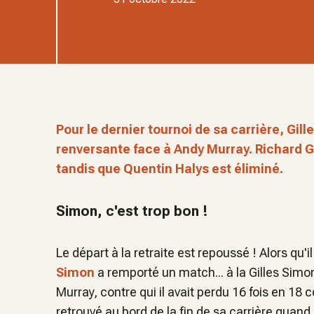
Pour le dernier tournoi de sa carrière, Gill
renversante face à Andy Murray. Richard G
tandis que Quentin Halys est éliminé.
Simon, c'est trop bon !
Le départ à la retraite est repoussé ! Alors qu'i
Simon
a remporté un match... à la Gilles Simo
Murray, contre qui il avait perdu 16 fois en 18 
retrouvé au bord de la fin de sa carrière quand