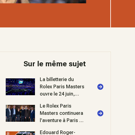
Sur le même sujet
La billetterie du
Rolex Paris Masters
ouvre le 24 juin,
soyez prêts pour les
Le Rolex Paris
40 ans du tournoi !
Masters continuera
l'aventure à Paris La
Défense Arena
Edouard Roger-