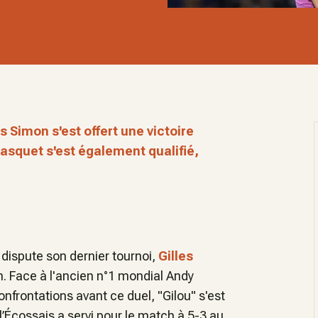
es Simon s'est offert une victoire
asquet s'est également qualifié,
l dispute son dernier tournoi,
Gilles
n. Face à l'ancien n°1 mondial Andy
confrontations avant ce duel, "Gilou" s'est
 l’Écossais a servi pour le match à 5-3 au