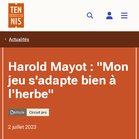
Actualités
Aller au contenu principal
Harold Mayot : "Mon
jeu s'adapte bien à
l'herbe"
Article
Circuit pro
2 juillet 2023