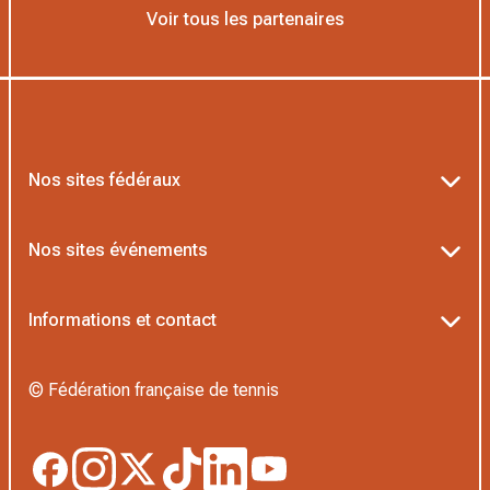
Voir tous les partenaires
Nos sites fédéraux
Ten’Up
Nos sites événements
ADOC
Billetterie Roland-Garros
Informations et contact
MOJA
Billetterie Rolex Paris Masters
Textes officiels FFT
L’Institut Formation Tennis
© Fédération française de tennis
Billetterie Alpine Paris Major
Politique de confidentialité
Proshop FFT
Boutique Officielle
Politique des cookies