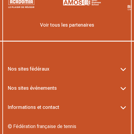
Voir tous les partenaires
Nos sites fédéraux
Ten’Up
Nos sites événements
ADOC
Billetterie Roland-Garros
Informations et contact
MOJA
Billetterie Rolex Paris Masters
Textes officiels FFT
L’Institut Formation Tennis
© Fédération française de tennis
Billetterie Alpine Paris Major