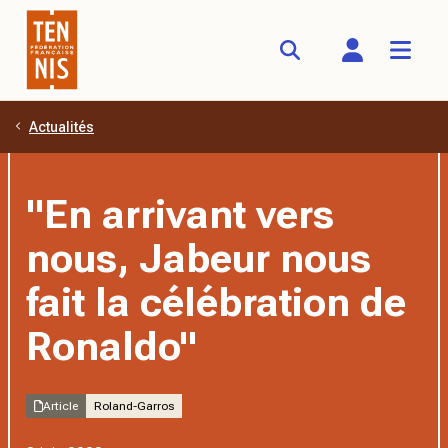
Actualités
Aller au contenu principal
"En arrivant vers
nous, Jabeur nous
fait la célébration de
Ronaldo"
Article
Roland-Garros