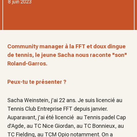
8 juin 2023
Community manager à la FFT et doux dingue
de tennis, le jeune Sacha nous raconte "son"
Roland-Garros.
Peux-tu te présenter ?
Sacha Weinstein, j'ai 22 ans. Je suis licencié au
Tennis Club Entreprise FFT depuis janvier.
Auparavant, j'ai été licencié au Tennis padel Cap
d'Agde, au TC Nice Giordan, au TC Bonnieux, au
TC Fielding, au TCM Opio notamment. On a