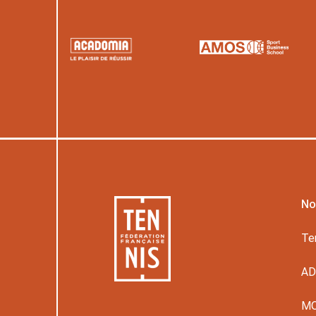
No
Te
A
M