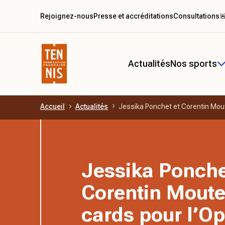
Rejoignez-nous
Presse et accréditations
Consultations

Actualités
Nos sports
Accueil
Actualités
Jessika Ponchet et Corentin Mout
Aller au contenu principal
Jessika Ponche
Corentin Moute
cards pour l’O