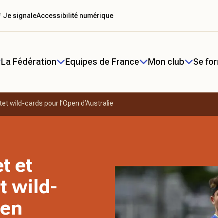
 Je signale
Accessibilité numérique
La Fédération
Equipes de France
Mon club
Se fo
et wild-cards pour l’Open d’Australie
t et
t wild-
pen