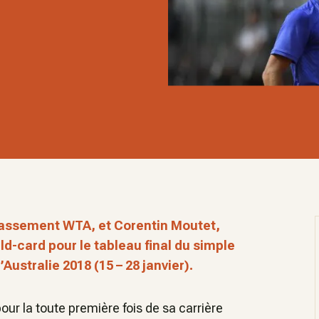
lassement WTA, et Corentin Moutet,
d-card pour le tableau final du simple
’Australie 2018 (15 – 28 janvier).
ur la toute première fois de sa carrière