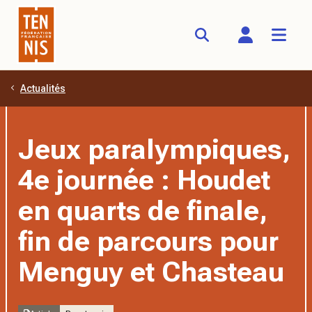
Actualités
Aller au contenu principal
Jeux paralympiques,
4e journée : Houdet
en quarts de finale,
fin de parcours pour
Menguy et Chasteau