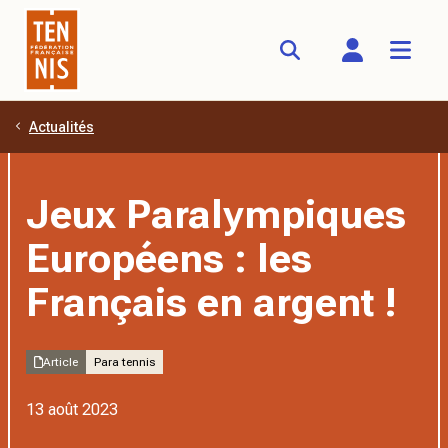
Actualités
Aller au contenu principal
Jeux Paralympiques
Européens : les
Français en argent !
Article
Para tennis
13 août 2023