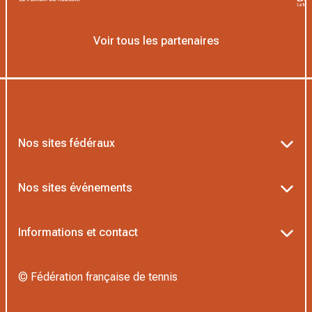
Voir tous les partenaires
Nos sites fédéraux
Ten’Up
Nos sites événements
ADOC
Billetterie Roland-Garros
Informations et contact
MOJA
Billetterie Rolex Paris Masters
Textes officiels FFT
L’Institut Formation Tennis
© Fédération française de tennis
Billetterie Alpine Paris Major
Politique de confidentialité
Proshop FFT