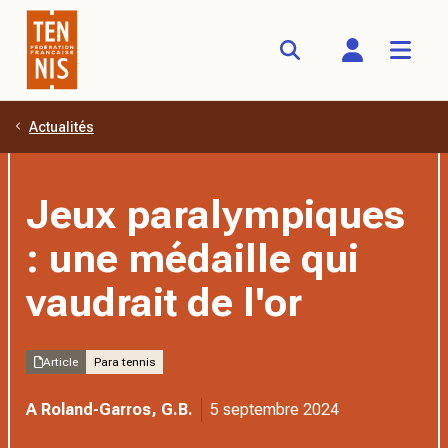
Actualités
Aller au contenu principal
Jeux paralympiques
: une médaille qui
vaudrait de l'or
Article
Para tennis
A Roland-Garros, G.B.
5 septembre 2024