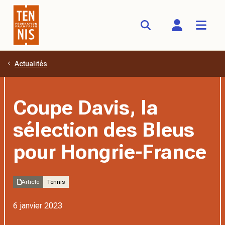
Actualités
Aller au contenu principal
Coupe Davis, la
sélection des Bleus
pour Hongrie-France
Article
Tennis
6 janvier 2023