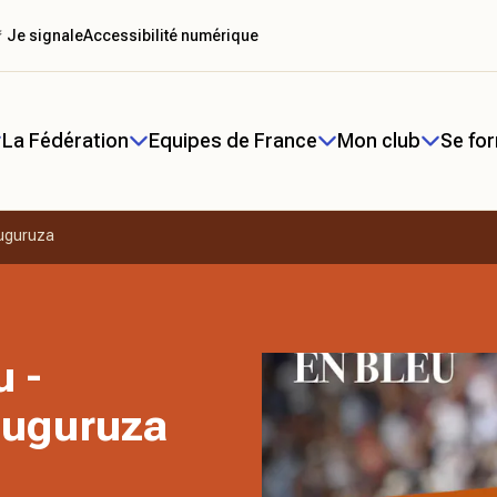
 Je signale
Accessibilité numérique
La Fédération
Equipes de France
Mon club
Se fo
Muguruza
u -
Muguruza