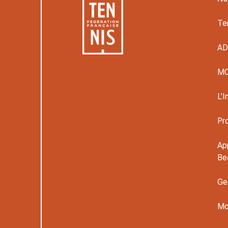
Te
A
M
L’I
Pr
Ap
Be
Ge
Mo