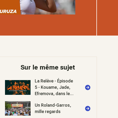
Sur le même sujet
La Relève - Épisode
5 - Kouame, Jade,
Efremova, dans les
coulisses de
Un Roland-Garros,
Roland-Garros 2026
mille regards