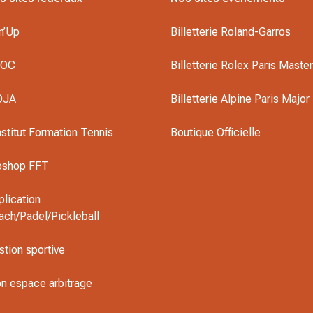
n’Up
Billetterie Roland-Garros
DOC
Billetterie Rolex Paris Maste
OJA
Billetterie Alpine Paris Major
nstitut Formation Tennis
Boutique Officielle
oshop FFT
plication
ach/Padel/Pickleball
stion sportive
n espace arbitrage