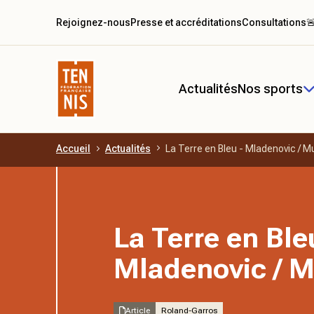
Rejoignez-nous
Presse et accréditations
Consultations

Actualités
Nos sports
Accueil
Actualités
La Terre en Bleu - Mladenovic / 
Aller au contenu principal
La Terre en Ble
Mladenovic / 
Article
Roland-Garros