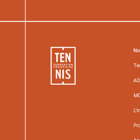
No
Te
A
M
L’I
Pr