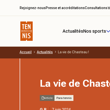
Rejoignez-nous
Presse et accréditations
Consultations

Actualités
Nos sports
Accueil
Actualités
La vie de Chasteau !
Aller au contenu principal
La vie de Chast
Article
Para tennis
G.B.
7 juin 2024