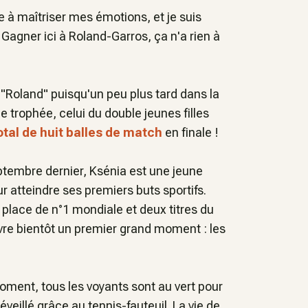
e à maîtriser mes émotions, et je suis
.
Gagner ici à Roland-Garros, ça n'a rien à
 "Roland" puisqu'un peu plus tard dans la
e trophée, celui du double jeunes filles
otal de huit balles de match
en finale !
tembre dernier, Ksénia est une jeune
 atteindre ses premiers buts sportifs.
a place de n°1 mondiale et deux titres du
vre bientôt un premier grand moment : les
moment, tous les voyants sont au vert pour
e éveillé grâce au tennis-fauteuil. La vie de