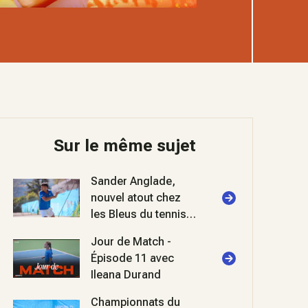
Sur le même sujet
Sander Anglade,
nouvel atout chez
les Bleus du tennis
sourds et
Jour de Match -
malentendants
Épisode 11 avec
Ileana Durand
Championnats du