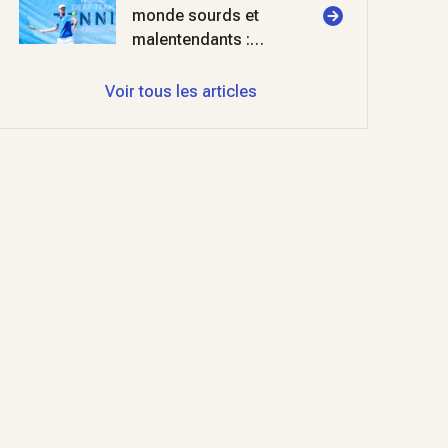
monde sourds et
malentendants :
double ration de
finale pour les Bleus
Voir tous les articles
!