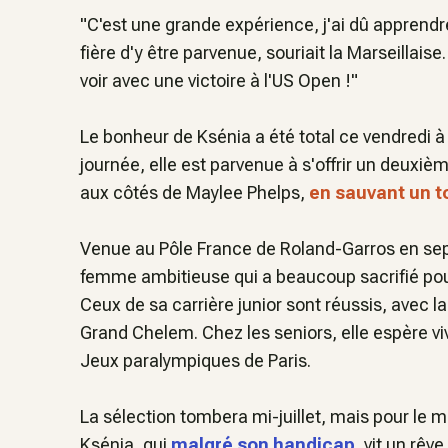
"
C'est une grande expérience, j'ai dû apprendr
fière d'y être parvenue
, souriait la Marseillaise
voir avec une victoire à l'US Open !
"
Le bonheur de Ksénia a été total ce vendredi à
journée, elle est parvenue à s'offrir un deuxièm
aux côtés de Maylee Phelps,
en sauvant un t
Venue au Pôle France de Roland-Garros en sep
femme ambitieuse qui a beaucoup sacrifié pour
Ceux de sa carrière junior sont réussis, avec l
Grand Chelem. Chez les seniors, elle espère vi
Jeux paralympiques de Paris.
La sélection tombera mi-juillet, mais pour le 
Ksénia, qui
malgré son handicap
, vit un rêv