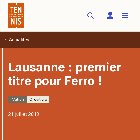
Actualités
Aller au contenu principal
Lausanne : premier
titre pour Ferro !
Article
Circuit pro
21 juillet 2019