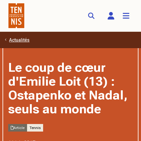
Actualités
Aller au contenu principal
Le coup de cœur
d'Emilie Loit (13) :
Ostapenko et Nadal,
seuls au monde
Article
Tennis