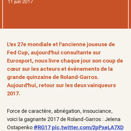
11 juin 2017
L'ex 27e mondiale et l'ancienne joueuse de
Fed Cup, aujourd'hui consultante sur
Eurosport, nous livre chaque jour son coup de
cœur sur les acteurs et événements de la
grande quinzaine de Roland-Garros.
Aujourd'hui, retour sur les deux vainqueurs
2017.
Force de caractère, abnégation, insouciance,
voici la gagnante 2017 de Roland-Garros : Jelena
Ostapenko
#RG17
pic.twitter.com/2pPxeLA7XD