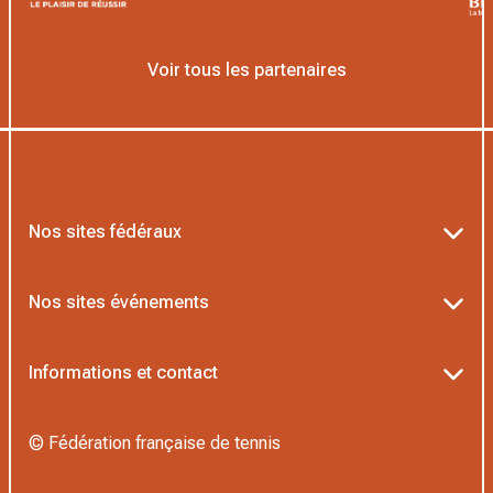
Voir tous les partenaires
Nos sites fédéraux
Ten’Up
Nos sites événements
ADOC
Billetterie Roland-Garros
Informations et contact
MOJA
Billetterie Rolex Paris Masters
Textes officiels FFT
L’Institut Formation Tennis
© Fédération française de tennis
Billetterie Alpine Paris Major
Politique de confidentialité