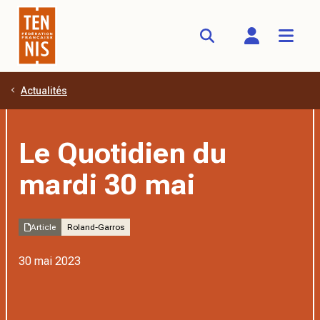
Actualités
Aller au contenu principal
Le Quotidien du
mardi 30 mai
Article
Roland-Garros
30 mai 2023