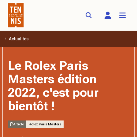
Actualités
Aller au contenu principal
Le Rolex Paris
Masters édition
2022, c'est pour
bientôt !
Article
Rolex Paris Masters