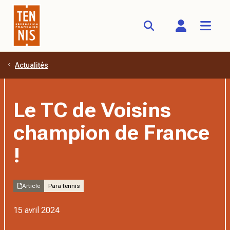
Actualités
Aller au contenu principal
Le TC de Voisins
champion de France
!
Article
Para tennis
15 avril 2024